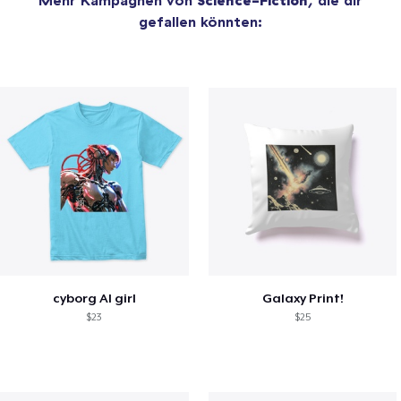
gefallen könnten:
cyborg AI girl
Galaxy Print!
$23
$25