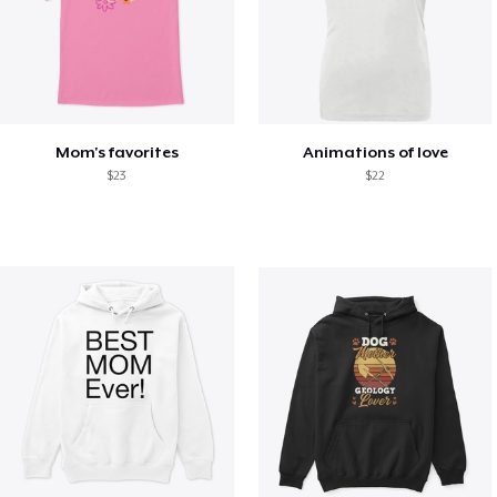
Mom's favorites
Animations of love
$23
$22