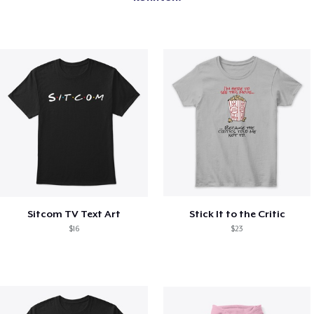
Sitcom TV Text Art
Stick It to the Critic
$16
$23