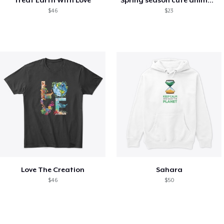
Treat Earth With Love
Spring season cute animal kids tshirt
$46
$23
Love The Creation
Sahara
$46
$50