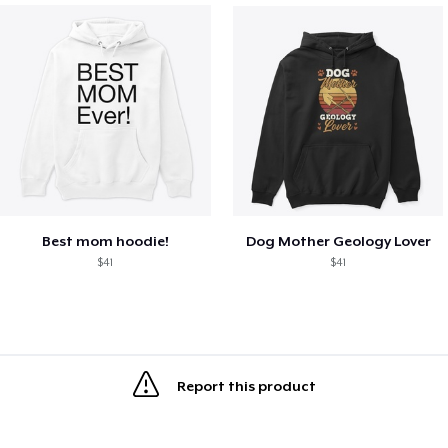
Best mom hoodie!
Dog Mother Geology Lover
$41
$41
Report this product