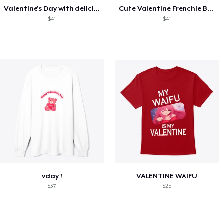
Valentine's Day with delicious food
Cute Valentine Frenchie Bulldog
$41
$41
vday !
VALENTINE WAIFU
$37
$25