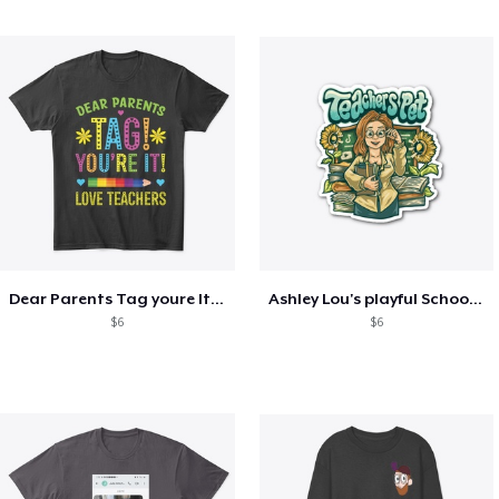
Dear Parents Tag youre It Love Teachers
Ashley Lou's playful School🏠 Collection
$6
$6