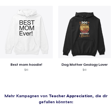
Best mom hoodie!
Dog Mother Geology Lover
$41
$41
Mehr Kampagnen von
Teacher Appreciation
, die dir
gefallen könnten: