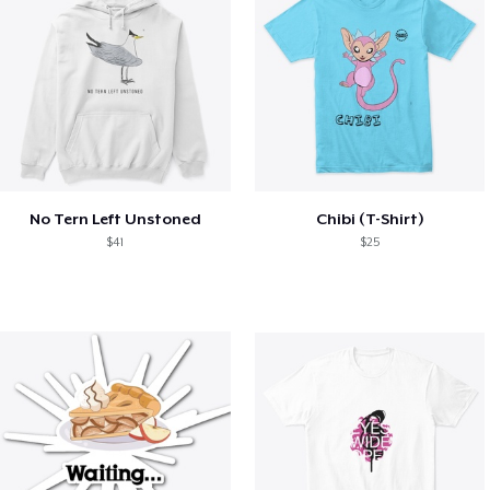
No Tern Left Unstoned
Chibi (T-Shirt)
$41
$25