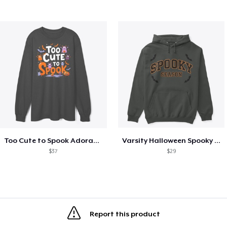
Too Cute to Spook Adorable Halloween Tee
Varsity Halloween Spooky Season Letter
$37
$29
Report this product