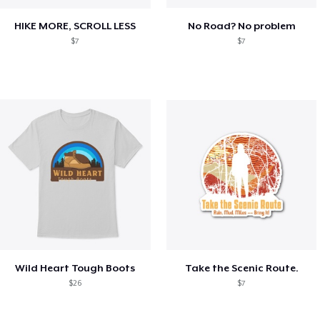
HIKE MORE, SCROLL LESS
No Road? No problem
$7
$7
Wild Heart Tough Boots
Take the Scenic Route.
$26
$7