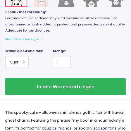
32,99 $
Produktbeschreibung:
Tru Transfer Printed Classic Tee
Features 6 mil calendered Vinyl and pressure sensitive adhesive. UV
32,99 $
gloss laminate finish added to protect and preserve design print quality.
Adequate for outdoor use.
Mehr Details Anzeigen
Comfort Colors 1717 | Classic Heavyweight T-Shirt
29,99 $
Wähle die Größe aus:
Menge:
Classic Long Sleeve Tee
30,99 $
Next Level 3600 | Premium Ring-Spun Cotton T-Shirt
In den Warenkorb legen
27,99 $
This spooky-cute Halloween shirt blends gothic flair with kawaii
ghost charm. Featuring the phrase “my boo” in a haunted-style
font, it’s perfect for couples, friends, or spooky season fans who