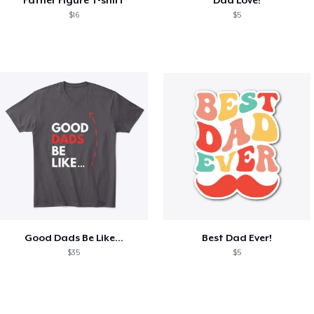
Father Figure T-shirt
Dad Love!
$16
$5
Good Dads Be Like...
Best Dad Ever!
$35
$5