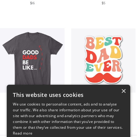
$16
$5
×
This website uses cookies
Good Dads Be Like...
Best Dad Ever!
We use cookies to personalise content, ads and to analyse
$35
$5
our traffic. We also share information about your use of our
site with our advertising and analytics partners who may
combine it with other information that you’ve provided to
them or that they’ve collected from your use of their services.
Read more