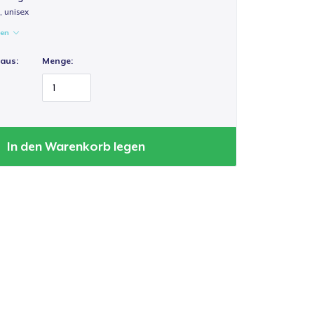
 unisex
gen
 aus:
Menge:
In den Warenkorb legen