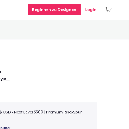
Beginnen zu Designen
Login
.
ayin…
 $ USD - Next Level 3600 | Premium Ring-Spun
ibung: