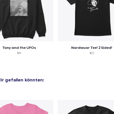
 Kasse gehen
Weiter Einkaufen
Tony and the UFOs
Nardwuar Tee! 2 Sided!
$41
$22
dir gefallen könnten: