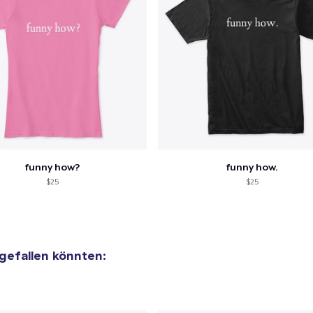
funny how?
funny how.
$25
$25
 gefallen könnten: