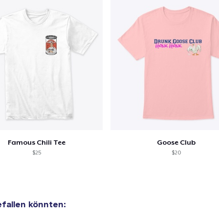
Famous Chili Tee
Goose Club
$25
$20
efallen könnten: