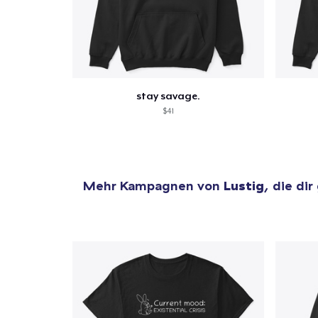
stay savage.
$41
Mehr Kampagnen von
Lustig
, die dir
1
Artik
hinzug