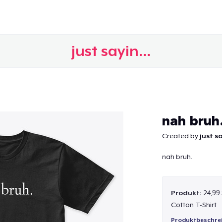
just sayin…
Weiter
nah bruh
Created by
just s
nah bruh.
Produkt:
24,99
Cotton T-Shirt
Produktbeschre