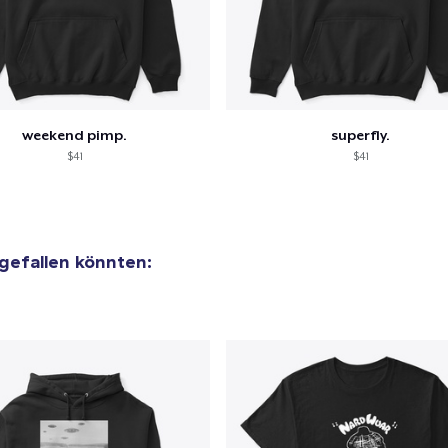
weekend pimp.
superfly.
$41
$41
 gefallen könnten:
el wurde zum
Einkaufswagen
efügt
Zum Ein