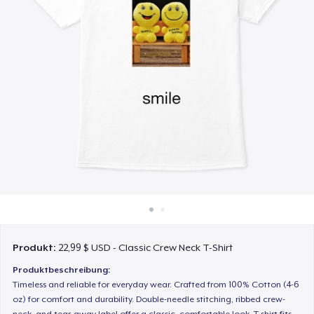
So funktioniert's
Überall verkaufen
Etwas verkaufen
Produkt:
22,99 $ USD - Classic Crew Neck T-Shirt
Produktbeschreibung:
Timeless and reliable for everyday wear. Crafted from 100% Cotton (4-6
oz) for comfort and durability. Double-needle stitching, ribbed crew-
neck, and tear-away label offer a classic, comfortable look. T-shirt fits