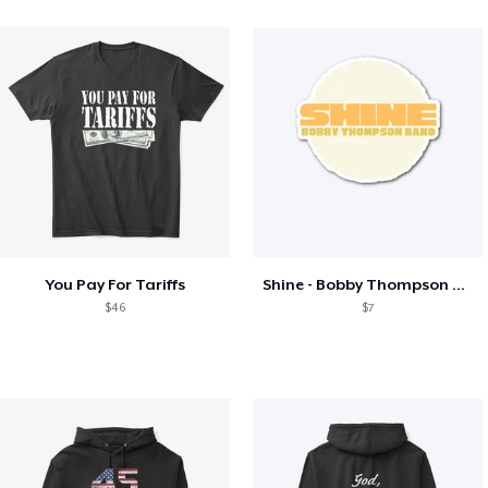
You Pay For Tariffs
Shine - Bobby Thompson Band Merch
$46
$7