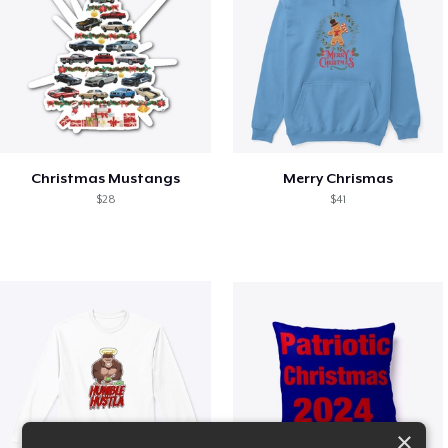
Christmas Mustangs
Merry Chrismas
$28
$41
×