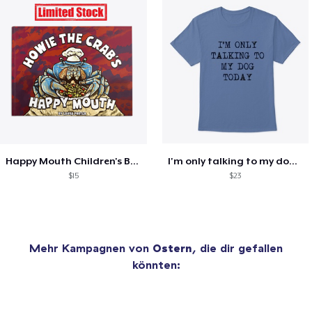
Happy Mouth Children's Book
I'm only talking to my dog today
$15
$23
Mehr Kampagnen von
Ostern
, die dir gefallen
könnten: