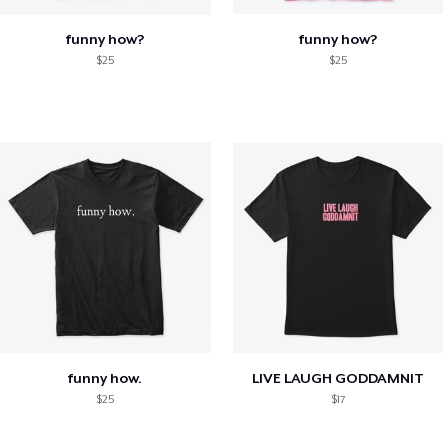
funny how?
funny how?
$25
$25
funny how.
LIVE LAUGH GODDAMNIT
$25
$17