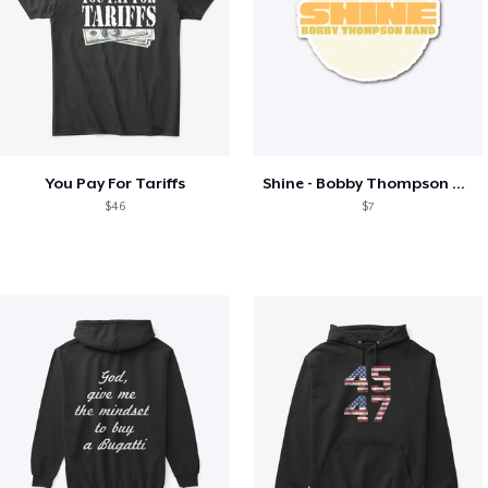
You Pay For Tariffs
Shine - Bobby Thompson Band Merch
$46
$7