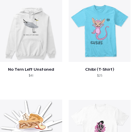
No Tern Left Unstoned
Chibi (T-Shirt)
$41
$25