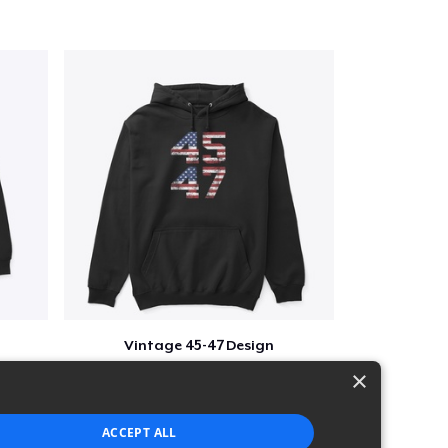
Vintage 45-47 Design
$40
×
ACCEPT ALL