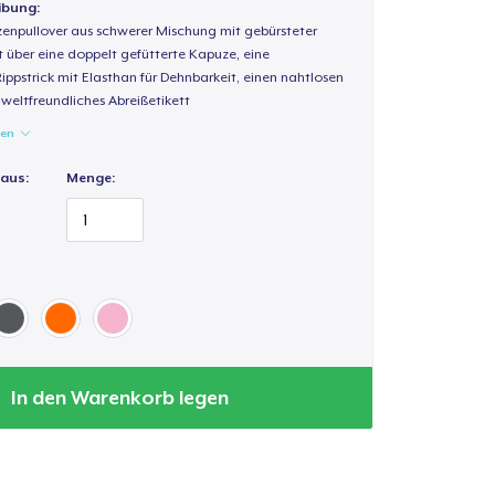
ibung:
enpullover aus schwerer Mischung mit gebürsteter
t über eine doppelt gefütterte Kapuze, eine
Rippstrick mit Elasthan für Dehnbarkeit, einen nahtlosen
weltfreundliches Abreißetikett
gen
 aus:
Menge:
In den Warenkorb legen