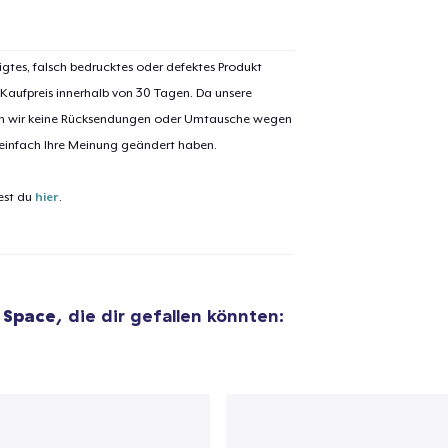
igtes, falsch bedrucktes oder defektes Produkt
 Kaufpreis innerhalb von 30 Tagen. Da unsere
nen wir keine Rücksendungen oder Umtausche wegen
 einfach Ihre Meinung geändert haben.
est du
hier
.
 Space
, die dir gefallen könnten:
el wurde zum
Einkaufswagen
efügt
Zum Ein