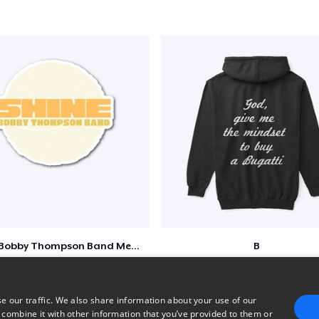
Shine - Bobby Thompson Band Merch
B
$7
$51
e our traffic. We also share information about your use of our
 combine it with other information that you’ve provided to them or