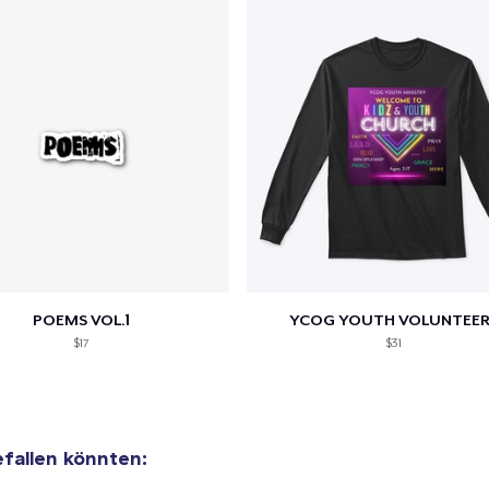
POEMS VOL.1
YCOG YOUTH VOLUNTEER
$17
$31
efallen könnten: