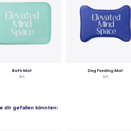
 Kasse gehen
Weiter Einkaufen
Bath Mat
Dog Feeding Mat
$26
$23
ie dir gefallen könnten: