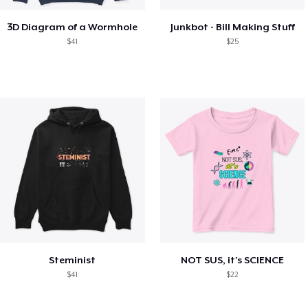
3D Diagram of a Wormhole
Junkbot - Bill Making Stuff
$41
$25
Steminist
NOT SUS, it's SCIENCE
$41
$22