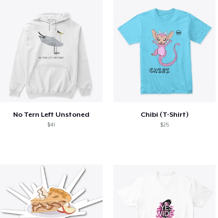
No Tern Left Unstoned
Chibi (T-Shirt)
$41
$25