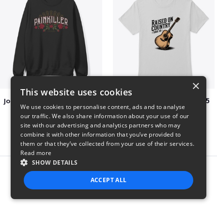
×
This website uses cookies
Jon Dretto "Painkiller" Merch Collection
Raised on Country Since 85
We use cookies to personalise content, ads and to analyse
$39
$23
our traffic. We also share information about your use of our
site with our advertising and analytics partners who may
combine it with other information that you’ve provided to
them or that they’ve collected from your use of their services.
Read more
SHOW DETAILS
Report this product
ACCEPT ALL
STRICTLY NECESSARY
PERFORMANCE