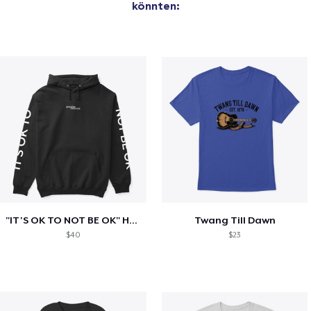
könnten:
"IT'S OK TO NOT BE OK" Hoodie (BP LOGO)
Twang Till Dawn
$40
$23