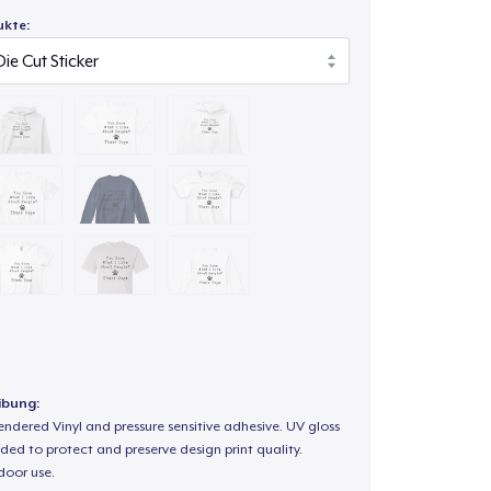
ukte:
ibung:
endered Vinyl and pressure sensitive adhesive. UV gloss
ded to protect and preserve design print quality.
door use.