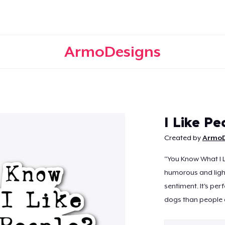
ArmoDesigns
Weiter
I Like Pe
Created by
ArmoD
"You Know What I L
humorous and light
sentiment. It's per
dogs than people a