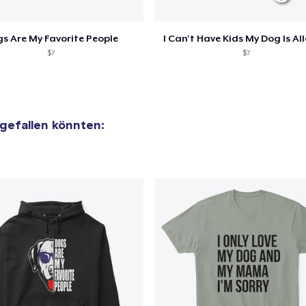
Unisex Classic Crewneck Sweatshirt
27,99 $
s Are My Favorite People
I Can't Have Kids My Dog Is Al
$7
$7
Women's Classic Tee
20,99 $
Heavy Tee
r gefallen könnten:
35,99 $
Women's Boyfriend Tee
21,99 $
Comfort Colors 1717 | Classic Heavyweight T-Shirt
24,99 $
Classic Long Sleeve Tee
25,99 $