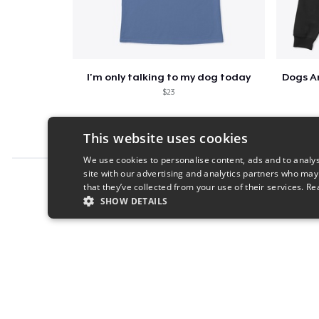
I'm only talking to my dog today
$23
This website uses cookies
We use cookies to personalise content, ads and to analys
site with our advertising and analytics partners who may
Report this product
that they’ve collected from your use of their services.
Re
SHOW DETAILS
STRICTLY NECESSARY
PERFORMANC
S
Strictly necessary cookies allow core website functionality s