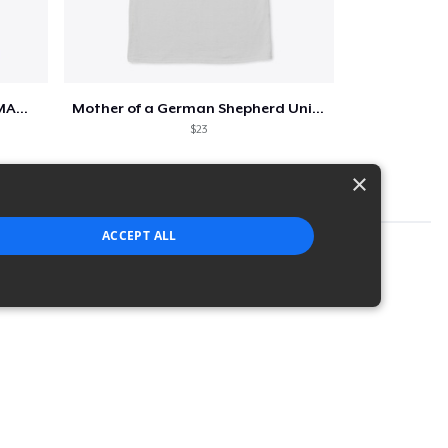
I ONLY LOVE MY DOG AND MY MAMA I'M SORRY
Mother of a German Shepherd Unisex Tee
$23
×
ACCEPT ALL
strictly necessary cookies.