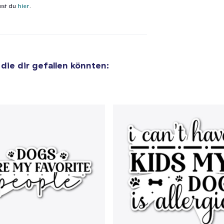
Die Cut Sticker
est du
hier
.
8,99 $
Unisex Classic Pullover Hoodie
32,99 $
 die dir gefallen könnten:
Classic Crew Neck T-Shirt
19,99 $
Unisex Premium Pullover Hoodie
33,99 $
Bella Canvas 3001 | Classic Unisex Jersey T-Shirt
21,99 $
Comfort Tee
20,99 $