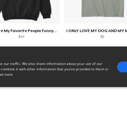
Next Level 3600 | Premium Ring-Spun Cotton T-Shirt
21,99 $
Dogs Are My Favorite People Funny Gift
$40
$8
e our traffic. We also share information about your use of our
 combine it with other information that you’ve provided to them or
ad more
E
TARGETING
FUNCTIONALITY
UNCLASSIFIED
trictly necessary
Performance
Targeting
Functionality
Unclassified
uch as user login and account management. The website cannot be used properly without 