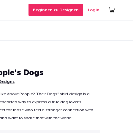
Beginnen zu Designen
Login
ople's Dogs
esigns
ike About People? Their Dogs" shirt design is a
hearted way to express a true dog lover's
fect for those who feel a stronger connection with
nd want to share that with the world.