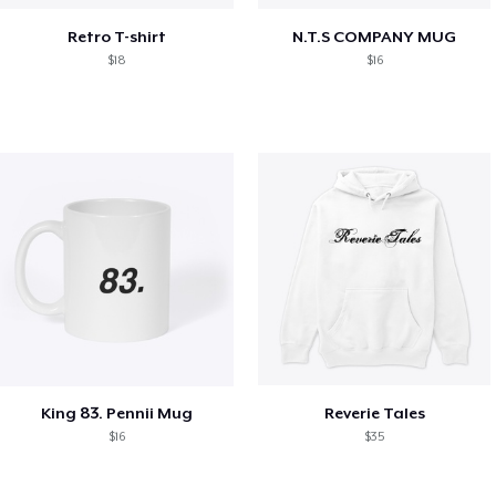
Retro T-shirt
N.T.S COMPANY MUG
$18
$16
King 83. Pennii Mug
Reverie Tales
$16
$35