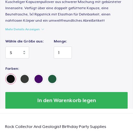
Kuscheliger Kapuzenpullover aus schwerer Mischung mit gebürsteter
24,99 $
Innenseite. Verfügt über eine doppelt gefütterte Kapuze, eine
Beuteltasche, 1x1 Rippstrick mit Elasthan für Dehnbarkeit, einen
Classic Long Sleeve Tee
nahtlosen Körper und ein umweltfreundliches Abreißetikett
30,99 $
Mehr Details Anzeigen
Next Level 3600 | Premium Ring-Spun Cotton T-Shirt
Wähle die Größe aus:
Menge:
24,99 $
Farben:
In den Warenkorb legen
Rock Collector And Geologist Birthday Party Supplies