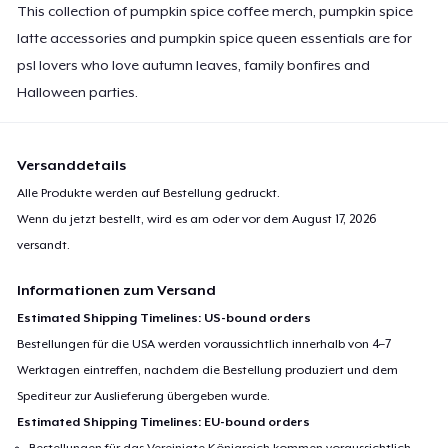
This collection of pumpkin spice coffee merch, pumpkin spice
24,99 $
latte accessories and pumpkin spice queen essentials are for
psl lovers who love autumn leaves, family bonfires and
Halloween parties.
Versanddetails
Alle Produkte werden auf Bestellung gedruckt.
Wenn du jetzt bestellt, wird es am oder vor dem
August 17, 2026
versandt.
Informationen zum Versand
Estimated Shipping Timelines: US-bound orders
Bestellungen für die USA werden voraussichtlich innerhalb von 4–7
Werktagen eintreffen, nachdem die Bestellung produziert und dem
Spediteur zur Auslieferung übergeben wurde.
Estimated Shipping Timelines: EU-bound orders
Bestellungen für das Vereinigte Königreich kommen voraussichtlich