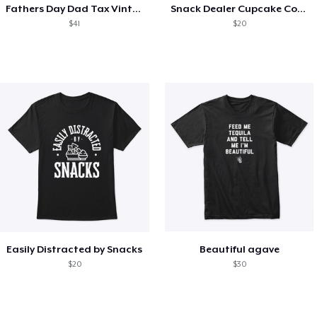
Fathers Day Dad Tax Vintage Papa T-Shirt
Snack Dealer Cupcake Cookie and Milk
$41
$20
Easily Distracted by Snacks
Beautiful agave
$20
$30