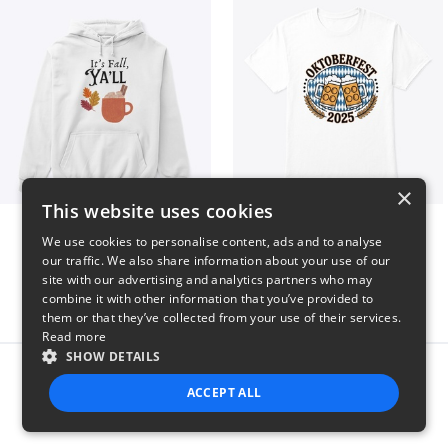
×
This website uses cookies
It’s Fall, Ya’ll
Oktoberfest 2025
We use cookies to personalise content, ads and to analyse
$41
$41
our traffic. We also share information about your use of our
site with our advertising and analytics partners who may
combine it with other information that you’ve provided to
them or that they’ve collected from your use of their services.
Read more
SHOW DETAILS
Report this product
ACCEPT ALL
STRICTLY NECESSARY
PERFORMANCE