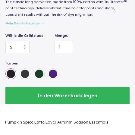
The classic long sleeve tee, made from 100% cotton with Tru Transfer™
23,99 $
print technology, delivers vibrant, true-to-color prints and sharp,
consistent results without the risk of dye migration.
Heavy Tee
Mehr Details Anzeigen
44,99 $
Wähle die Größe aus:
Menge:
Tru transfer Printed Premium Tee
29,99 $
Farben:
Tru Transfer Printed Classic Tee
27,99 $
Comfort Colors 1717 | Classic Heavyweight T-Shirt
24,99 $
In den Warenkorb legen
Classic Long Sleeve Tee
30,99 $
Pumpkin Spice Latte Lover Autumn Season Essentials
Next Level 3600 | Premium Ring-Spun Cotton T-Shirt