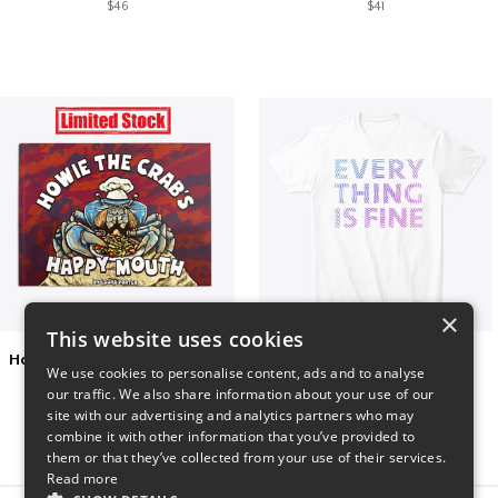
$46
$41
×
This website uses cookies
Happy Mouth Children's Book
EVERY THING IS FINE
We use cookies to personalise content, ads and to analyse
$15
$22
our traffic. We also share information about your use of our
site with our advertising and analytics partners who may
combine it with other information that you’ve provided to
them or that they’ve collected from your use of their services.
Read more