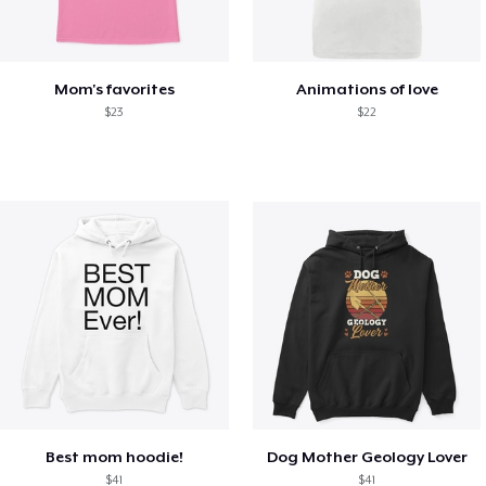
Mom's favorites
Animations of love
$23
$22
Best mom hoodie!
Dog Mother Geology Lover
$41
$41