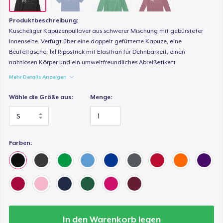
Produktbeschreibung:
Kuscheliger Kapuzenpullover aus schwerer Mischung mit gebürsteter
Innenseite. Verfügt über eine doppelt gefütterte Kapuze, eine
Beuteltasche, 1x1 Rippstrick mit Elasthan für Dehnbarkeit, einen
nahtlosen Körper und ein umweltfreundliches Abreißetikett
Mehr Details Anzeigen
Wähle die Größe aus:
Menge:
Farben:
In den Warenkorb legen