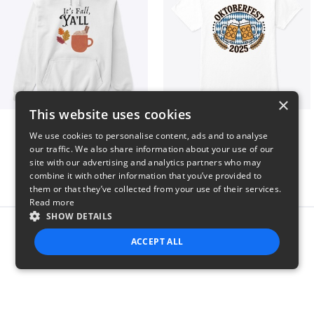
×
This website uses cookies
It’s Fall, Ya’ll
Oktoberfest 2025
We use cookies to personalise content, ads and to analyse
$41
$41
our traffic. We also share information about your use of our
site with our advertising and analytics partners who may
combine it with other information that you’ve provided to
them or that they’ve collected from your use of their services.
Read more
SHOW DETAILS
Report this product
ACCEPT ALL
STRICTLY NECESSARY
PERFORMANCE
TARGETING
FUNCTIONALITY