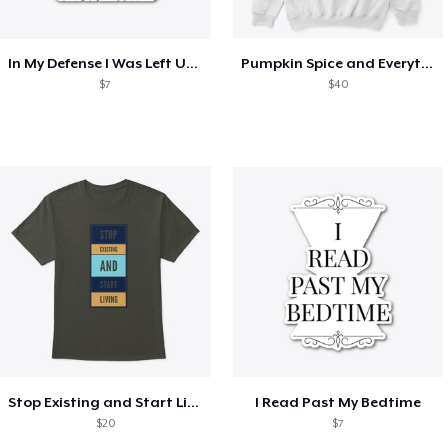
In My Defense I Was Left Unsupervised
Pumpkin Spice and Everything Nice
$7
$40
Stop Existing and Start Living
I Read Past My Bedtime
$20
$7