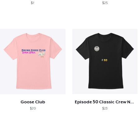
$7
$25
Goose Club
Episode 50 Classic Crew Neck T-Shirt
$20
$23