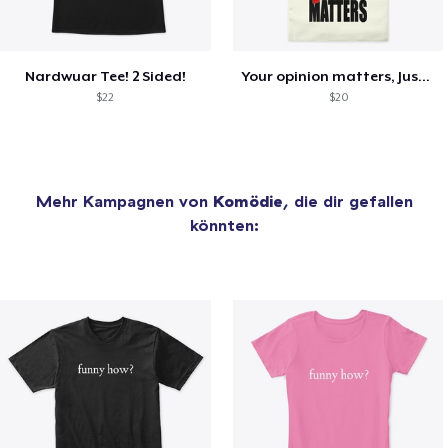
Nardwuar Tee! 2 Sided!
Your opinion matters, Just not to me!
$22
$20
Mehr Kampagnen von
Komödie
, die dir gefallen
könnten: