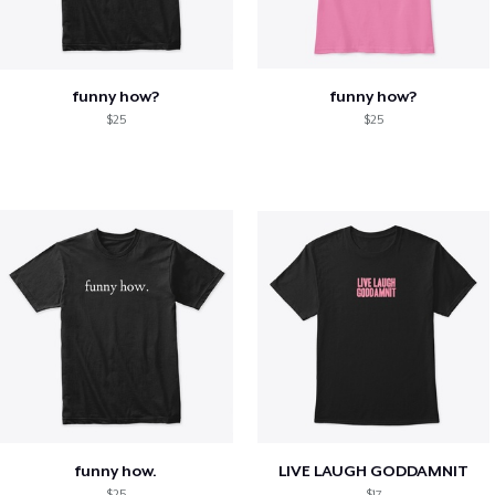
funny how?
funny how?
$25
$25
funny how.
LIVE LAUGH GODDAMNIT
$25
$17