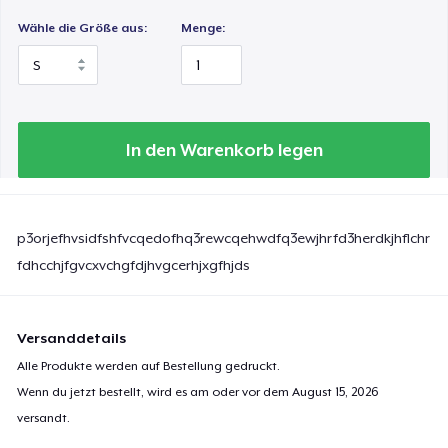
Wähle die Größe aus:
Menge:
In den Warenkorb legen
p3orjefhvsidfshfvcqedofhq3rewcqehwdfq3ewjhrfd3herdkjhflchreld
fdhcchjfgvcxvchgfdjhvgcerhjxgfhjds
Versanddetails
Alle Produkte werden auf Bestellung gedruckt.
Wenn du jetzt bestellt, wird es am oder vor dem
August 15, 2026
versandt.