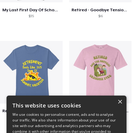
My Last First Day Of School Retiring
Retired - Goodbye Tension Hello Pension
$35
$16
×
This website uses cookies
Retirement 365 days of summer vacation
Retired and the happiest grandma ever
We use cookies to personalise content, ads and to analyse
$23
$22
our traffic. We also share information about your use of our
site with our advertising and analytics partners who may
combine it with other information that you’ve provided to