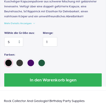
Kuscheliger Kapuzenpullover aus schwerer Mischung mit gebürsteter
44,99 $
Innenseite. Verfügt über eine doppelt gefütterte Kapuze, eine
Beuteltasche, 1x1 Rippstrick mit Elasthan für Dehnbarkeit, einen
Comfort Colors 1717 | Classic Heavyweight T-Shirt
nahtlosen Körper und ein umweltfreundliches Abreißetikett
24,99 $
Mehr Details Anzeigen
Classic Long Sleeve Tee
Wähle die Größe aus:
Menge:
30,99 $
Next Level 3600 | Premium Ring-Spun Cotton T-Shirt
Farben:
24,99 $
In den Warenkorb legen
Rock Collector And Geologist Birthday Party Supplies