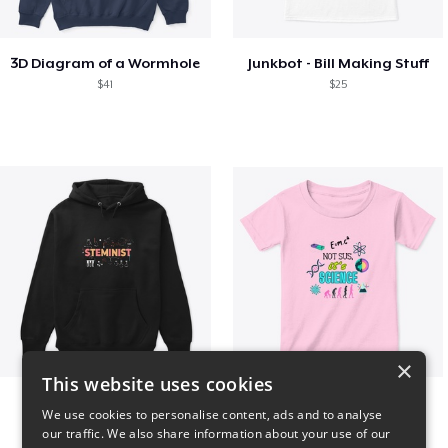
3D Diagram of a Wormhole
Junkbot - Bill Making Stuff
$41
$25
×
This website uses cookies
Steminist
NOT SUS, it's SCIENCE
We use cookies to personalise content, ads and to analyse
$41
$22
our traffic. We also share information about your use of our