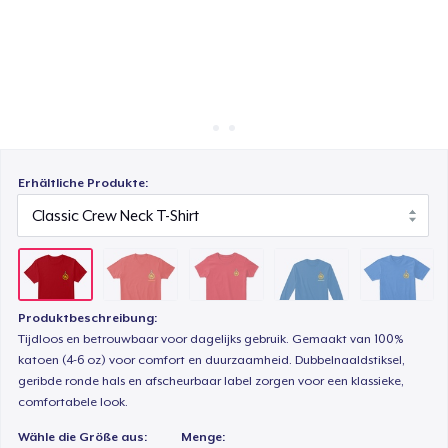
So funktioniert's
Überall verkaufen
Women's Classic Tee
Etwas verkaufen
Classic Long Sleeve Tee
Erhältliche Produkte:
Next Level 3600 | Premium Ring-Spun Cotton T-Shirt
Produktbeschreibung:
Tijdloos en betrouwbaar voor dagelijks gebruik. Gemaakt van 100%
katoen (4-6 oz) voor comfort en duurzaamheid. Dubbelnaaldstiksel,
geribde ronde hals en afscheurbaar label zorgen voor een klassieke,
comfortabele look.
Wähle die Größe aus:
Menge: