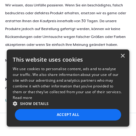
Wir wissen, dass Unfälle passieren. Wenn Sie ein beschädigtes, falsch
bedrucktes oder defektes Produkt erhalten, ersetzen wir es gerne oder
erstatten Ihnen den Kaufpreis innerhalb von 30 Tagen. Da unsere
Produkte jedoch auf Bestellung gefertigt werden, können wir keine
Rücksendungen oder Umtausche wegen falscher Größen oder Farben
akzeptieren oder wenn Sie einfach Ihre Meinung geändert haben.
×
This website uses cookies
Mehr Informationen zu unseren Rückgaberichtlinien findest du
hier
.
We use cookies to personalise content, ads and to analyse
our traffic. We also share information about your use of our
Kampagnen-ID:
site with our advertising and analytics partners who may
combine it with other information that you’ve provided to
new-shir-o-khorshid
them or that they’ve collected from your use of their services.
Read more
Listing melden
SHOW DETAILS
ACCEPT ALL
Report this product
STRICTLY NECESSARY
PERFORMANCE