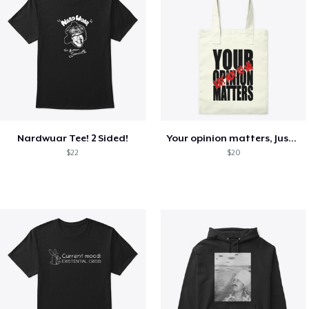
Nardwuar Tee! 2 Sided!
Your opinion matters, Just not to me!
$22
$20