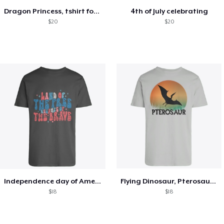
Dragon Princess, tshirt for Summer
4th of July celebrating
$20
$20
Independence day of America, 4th of July
Flying Dinosaur, Pterosaur silhouette
$18
$18