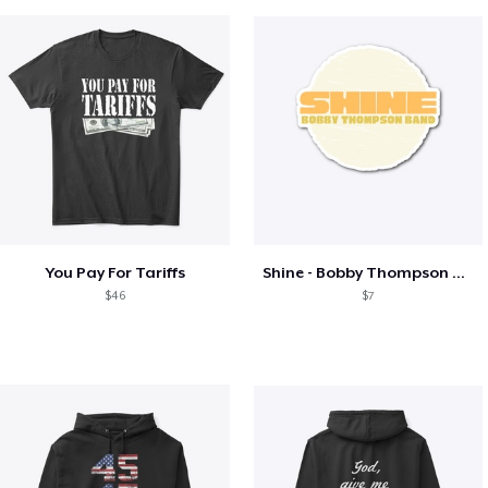
You Pay For Tariffs
Shine - Bobby Thompson Band Merch
$46
$7