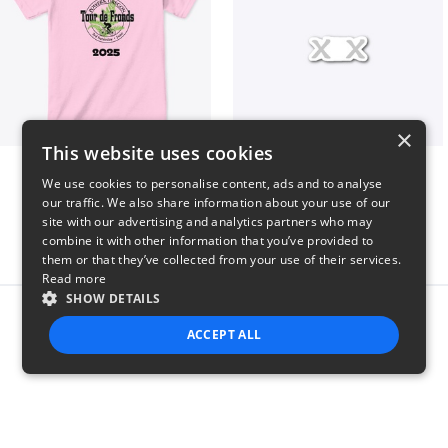
×
This website uses cookies
2025 Tour de Fronds
Double X Drop 1
We use cookies to personalise content, ads and to analyse
$22
$7
our traffic. We also share information about your use of our
site with our advertising and analytics partners who may
combine it with other information that you’ve provided to
them or that they’ve collected from your use of their services.
Read more
SHOW DETAILS
Report this product
ACCEPT ALL
STRICTLY NECESSARY
PERFORMANCE
TARGETING
FUNCTIONALITY