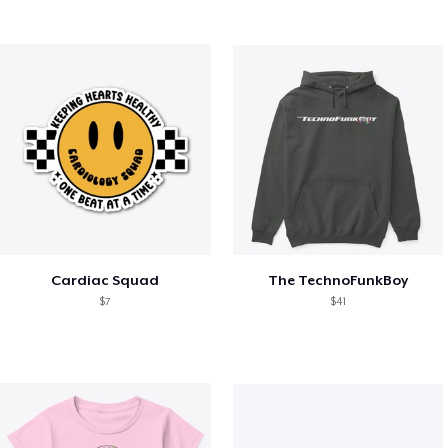
Cardiac Squad
The TechnoFunkBoy
$7
$41