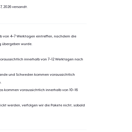
7, 2026
versandt.
el wurde zum
Einkaufswagen
efügt
Zum Ein
alb von 4–7 Werktagen eintreffen, nachdem die
ng übergeben wurde.
 Kasse gehen
Weiter Einkaufen
oraussichtlich innerhalb von 7–12 Werktagen nach
erlande und Schweden kommen voraussichtlich
.
pas kommen voraussichtlich innerhalb von 10–16
ickt werden, verfolgen wir die Pakete nicht, sobald