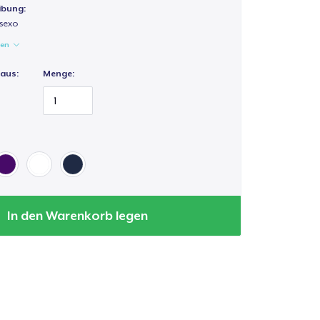
ibung:
isexo
gen
 aus:
Menge:
In den Warenkorb legen