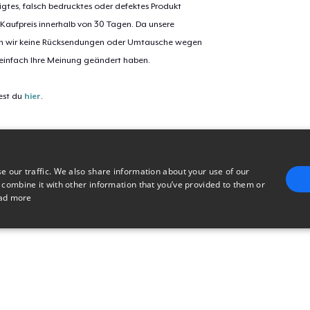
igtes, falsch bedrucktes oder defektes Produkt
 Kaufpreis innerhalb von 30 Tagen. Da unsere
nen wir keine Rücksendungen oder Umtausche wegen
 einfach Ihre Meinung geändert haben.
est du
hier
.
e our traffic. We also share information about your use of our
 combine it with other information that you’ve provided to them or
ad more
E
TARGETING
FUNCTIONALITY
UNCLASSIFIED
trictly necessary
Performance
Targeting
Functionality
Unclassified