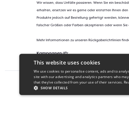
Wir wissen, dass Unfälle passieren. Wenn Sie ein beschäd
erhalten, ersetzen wir es gerne oder erstatten Ihnen den
Produkte jedoch auf Bestellung gefertigt werden, kön
falscher Größen oder Farben akzeptieren oder wenn Sie
Mehr Informationen zu unseren Rückgaberichtlinien find
Kampagnen-ID:
This website uses cookies
new-viva-iran
We use cookies to personalise content, ads and to analys
site with our advertising and analytics partners who may
Report this product
that they’ve collected from your use of their services.
Re
SHOW DETAILS
STRICTLY NECESSARY
PERFORMANC
S