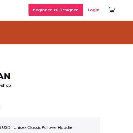
Beginnen zu Designen
Login
RAN
-shop
N
 $ USD - Unisex Classic Pullover Hoodie