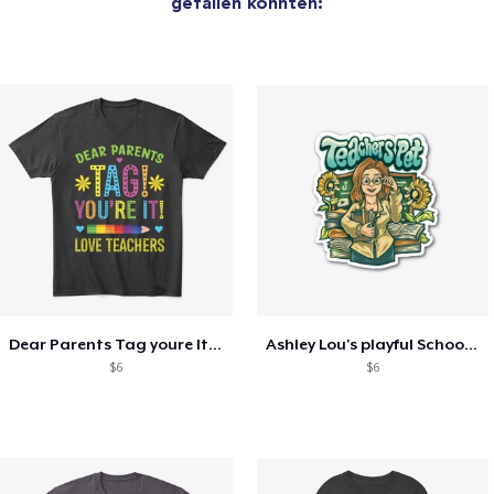
gefallen könnten:
Dear Parents Tag youre It Love Teachers
Ashley Lou's playful School🏠 Collection
$6
$6