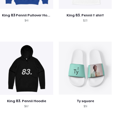
King 83 Pennii Pullover Hoodie
King 83. Pennii t shirt
$41
$23
King 83. Pennii Hoodie
Ty square
$67
$51