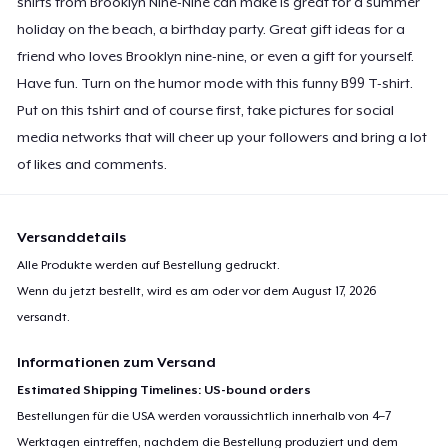
shirts from Brooklyn Nine-Nine can make is great for a summer
holiday on the beach, a birthday party. Great gift ideas for a
friend who loves Brooklyn nine-nine, or even a gift for yourself.
Have fun. Turn on the humor mode with this funny B99 T-shirt.
Put on this tshirt and of course first, take pictures for social
media networks that will cheer up your followers and bring a lot
of likes and comments.
Versanddetails
Alle Produkte werden auf Bestellung gedruckt.
Wenn du jetzt bestellt, wird es am oder vor dem
August 17, 2026
versandt.
Informationen zum Versand
Estimated Shipping Timelines: US-bound orders
Bestellungen für die USA werden voraussichtlich innerhalb von 4–7
Werktagen eintreffen, nachdem die Bestellung produziert und dem