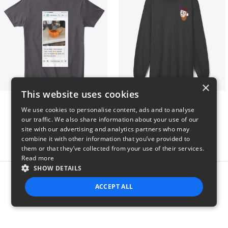
×
This website uses cookies
Clint Mitchell
Highwater Logo L10 3
We use cookies to personalise content, ads and to analyse
$24
$36
our traffic. We also share information about your use of our
site with our advertising and analytics partners who may
combine it with other information that you’ve provided to
them or that they’ve collected from your use of their services.
Read more
SHOW DETAILS
Report this product
ACCEPT ALL
STRICTLY NECESSARY
PERFORMANCE