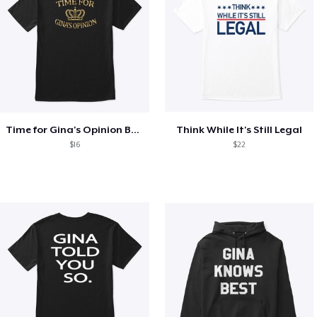
Time for Gina's Opinion Brooklyn 99 Tee
Think While It's Still Legal
$16
$22