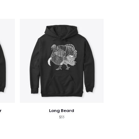
r
Long Beard
$33