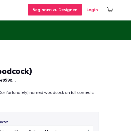
Beginnen zu Designen
Login
oodcock)
r9598...
 (or fortunately) named woodcock on full comedic
ukte: