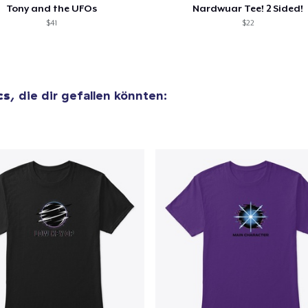
Tony and the UFOs
Nardwuar Tee! 2 Sided!
$41
$22
cs
, die dir gefallen könnten: