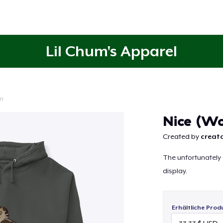
Lil Chum's Apparel
on
Weiter
Nice (W
Created by
creato
The unfortunately
display.
Erhältliche Prod