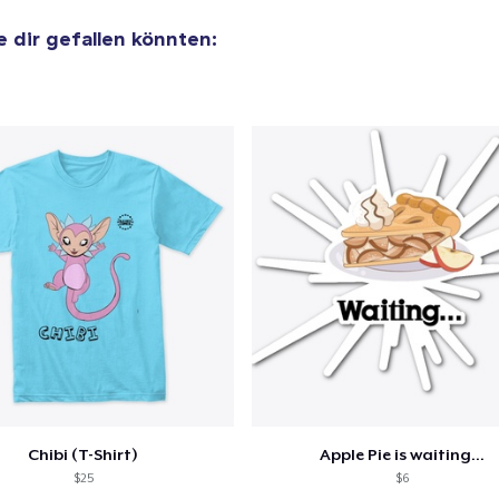
ie dir gefallen könnten:
el wurde zum
Einkaufswagen
efügt
Zum Ein
 Kasse gehen
Weiter Einkaufen
Unisex Classic Pullover Hoodie
33,33 $
Classic Crew Neck T-Shirt
23,33 $
Chibi (T-Shirt)
Apple Pie is waiting...
$25
$6
Unisex Classic Crewneck Sweatshirt