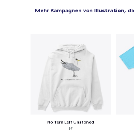
Mehr Kampagnen von
Illustration
, d
1
Artik
hinzug
Zur
No Tern Left Unstoned
$41