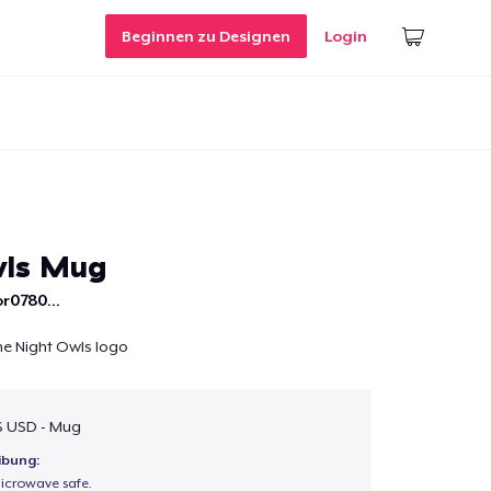
Beginnen zu Designen
Login
wls Mug
r0780...
he Night Owls logo
 $ USD - Mug
ibung:
icrowave safe.