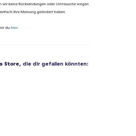
nen wir keine Rücksendungen oder Umtausche wegen
 einfach Ihre Meinung geändert haben.
el wurde zum
Einkaufswagen
est du
efügt
hier
.
Zum Ein
s Store
, die dir gefallen könnten:
 Kasse gehen
Weiter Einkaufen