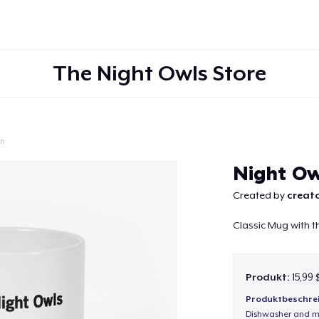
The Night Owls Store
on
Weiter
Night O
Created by
creato
Classic Mug with t
Produkt:
15,99
Produktbeschre
Dishwasher and m