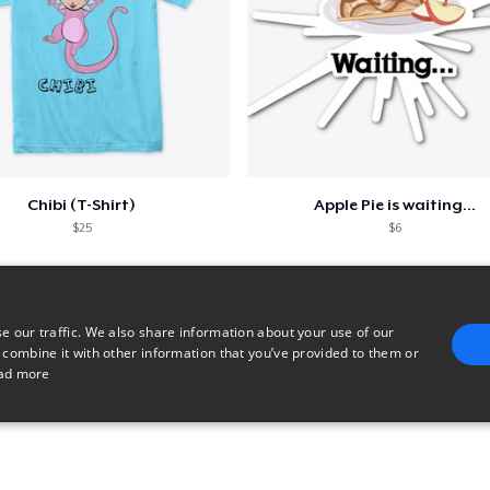
Chibi (T-Shirt)
Apple Pie is waiting...
$25
$6
e our traffic. We also share information about your use of our
 combine it with other information that you’ve provided to them or
ad more
E
TARGETING
FUNCTIONALITY
UNCLASSIFIED