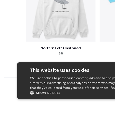
No Tern Left Unstoned
$41
This website uses cookies
We use cookies to personalise content, ads and to analys
site with our advertising and analytics partners who may
Report this product
that they’ve collected from your use of their services.
Re
SHOW DETAILS
STRICTLY NECESSARY
PERFORMANC