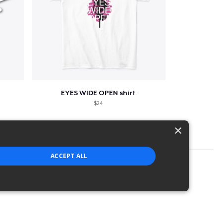
EYES WIDE OPEN shirt
$24
×
ACCEPT ALL