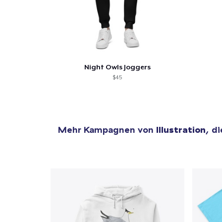
Night Owls Joggers
$45
Mehr Kampagnen von
Illustration
, d