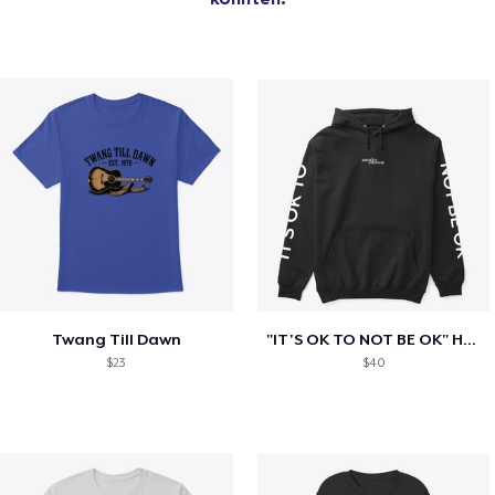
Twang Till Dawn
"IT'S OK TO NOT BE OK" Hoodie (BP LOGO)
$23
$40