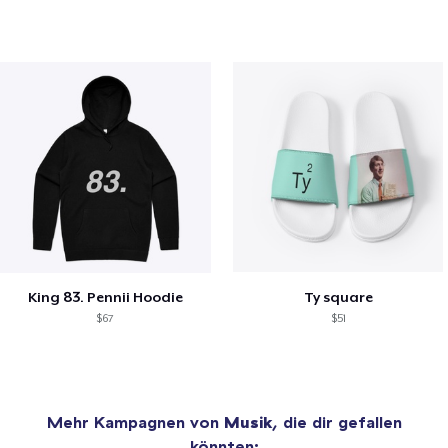
King 83. Pennii Hoodie
Ty square
$67
$51
Mehr Kampagnen von
Musik
, die dir gefallen
könnten: