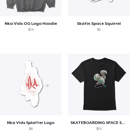
Nka Vids OG Logo Hoodie
Skatin Space Squirrel
$39
$6
Nka Vids Splatter Logo
SKATEBOARDING SPACE SQUIRREL
$8
$39