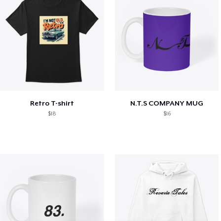
Retro T-shirt
N.T.S COMPANY MUG
$18
$16