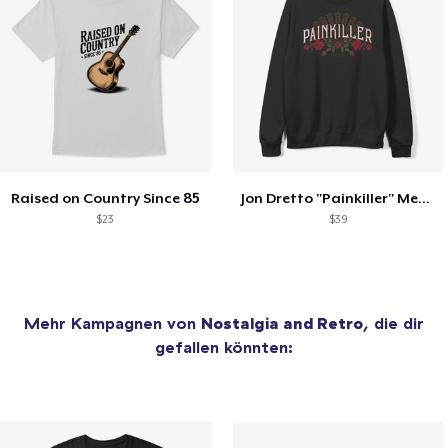
Raised on Country Since 85
Jon Dretto "Painkiller" Merch Collection
$23
$39
Mehr Kampagnen von
Nostalgia and Retro
, die dir
gefallen könnten: