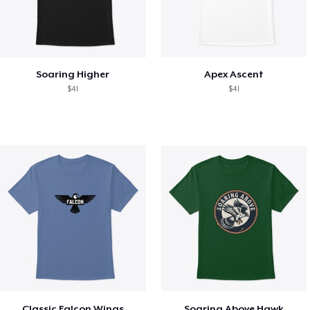
Soaring Higher
Apex Ascent
$41
$41
Classic Falcon Wings
Soaring Above Hawk