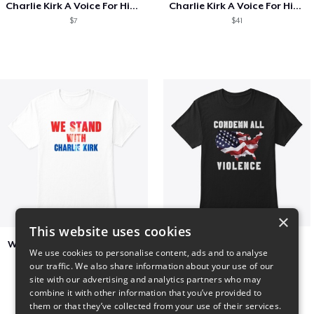
Charlie Kirk A Voice For His Generation
Charlie Kirk A Voice For His Generation
$7
$41
×
This website uses cookies
We Stand With Charlie Kirk
Condemn All Violence
We use cookies to personalise content, ads and to analyse
$7
$41
our traffic. We also share information about your use of our
site with our advertising and analytics partners who may
combine it with other information that you’ve provided to
them or that they’ve collected from your use of their services.