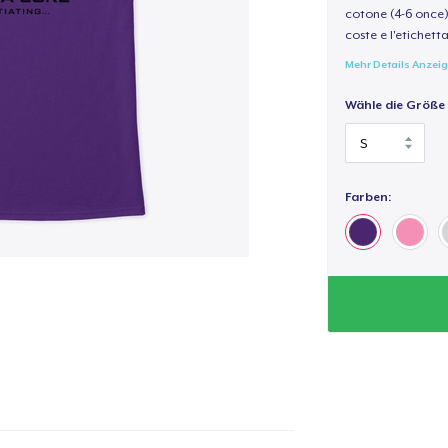
cotone (4-6 once) 
coste e l'etichett
Mehr Details Anzei
Wähle die Größe
Farben: