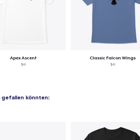
Apex Ascent
Classic Falcon Wings
$41
$41
r gefallen könnten: