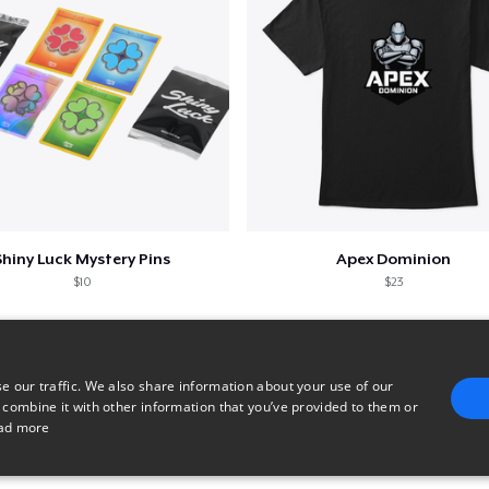
Shiny Luck Mystery Pins
Apex Dominion
$10
$23
e our traffic. We also share information about your use of our
 combine it with other information that you’ve provided to them or
ad more
E
TARGETING
FUNCTIONALITY
UNCLASSIFIED