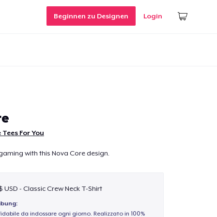
Beginnen zu Designen
Login
re
 Tees For You
gaming with this Nova Core design.
 $ USD - Classic Crew Neck T-Shirt
ibung:
idabile da indossare ogni giorno. Realizzato in 100%