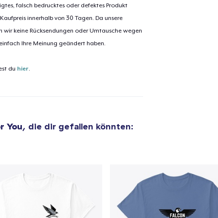
igtes, falsch bedrucktes oder defektes Produkt
 Kaufpreis innerhalb von 30 Tagen. Da unsere
nen wir keine Rücksendungen oder Umtausche wegen
el wurde zum
Einkaufswagen
 einfach Ihre Meinung geändert haben.
efügt
Zum Ein
est du
hier
.
 Kasse gehen
Weiter Einkaufen
r You
, die dir gefallen könnten: