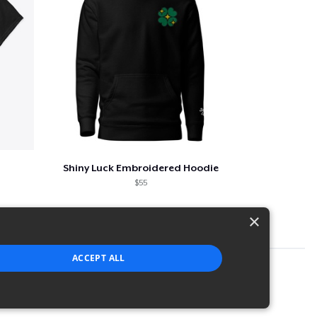
Shiny Luck Embroidered Hoodie
$55
×
ACCEPT ALL