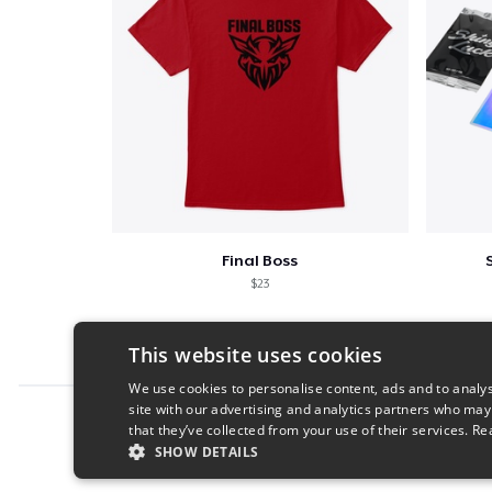
Final Boss
$23
This website uses cookies
We use cookies to personalise content, ads and to analys
site with our advertising and analytics partners who may
Report this product
that they’ve collected from your use of their services.
Re
SHOW DETAILS
STRICTLY NECESSARY
PERFORMANC