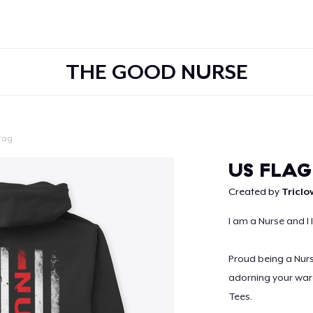
THE GOOD NURSE
tag
Weiter
US FLAG
Created by
Tricl
I am a Nurse and I
Proud being a Nurs
adorning your war
Tees.