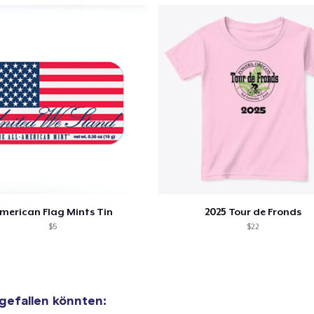
29,40 $
merican Flag Mints Tin
2025 Tour de Fronds
$5
$22
 gefallen könnten: