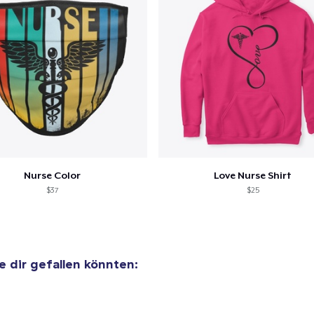
24,99 $
Mug
16,99 $
Premium V-Neck Tee
26,99 $
Women's Comfort Tee
26,99 $
Nurse Color
Love Nurse Shirt
$37
$25
Classic Long Sleeve Tee
26,99 $
Next Level 3600 | Premium Ring-Spun Cotton T-Shirt
ie dir gefallen könnten:
26,99 $
Premium V-Neck Tee