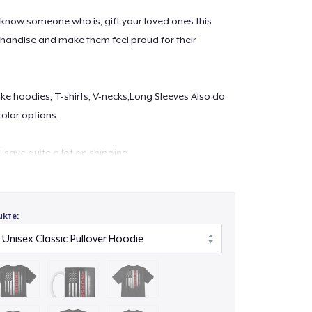
 know someone who is, gift your loved ones this
handise and make them feel proud for their
 like hoodies, T-shirts, V-necks,Long Sleeves Also do
color options.
l save quite a lot on shipping.
re 100% Printed in the U.S.A and are Shipped
ukte:
lity digital print which is durable and machine
ontact at
support@teespring.com