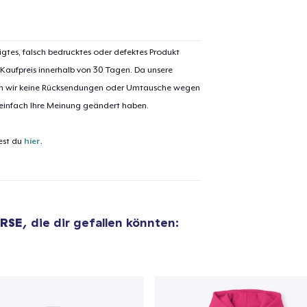
igtes, falsch bedrucktes oder defektes Produkt
 Kaufpreis innerhalb von 30 Tagen. Da unsere
nen wir keine Rücksendungen oder Umtausche wegen
el wurde zum
Einkaufswagen
 einfach Ihre Meinung geändert haben.
efügt
Zum Ein
est du
hier
.
 Kasse gehen
Weiter Einkaufen
RSE
, die dir gefallen könnten:
Unisex Classic Pullover Hoodie
36,99 $
Classic Crew Neck T-Shirt