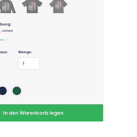
ibung:
, unisex
gen
 aus:
Menge:
In den Warenkorb legen