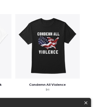
k
Condemn All Violence
$41
×