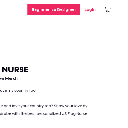
Beginnen zu Designen
Login
 NURSE
own Merch
 love my country too.
e and love your country too? Show your love by
drobe with the best personalized US Flag Nurse