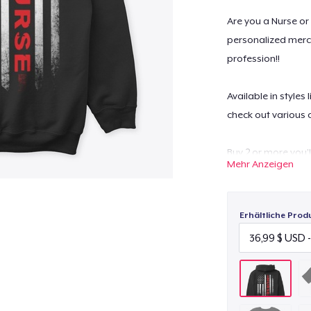
Are you a Nurse or
personalized merc
profession!!
Available in styles
check out various 
Buy 2 or more you’l
Mehr Anzeigen
All the products a
Worldwide.
Erhältliche Prod
Possesses high qua
washable.
For any queries- c