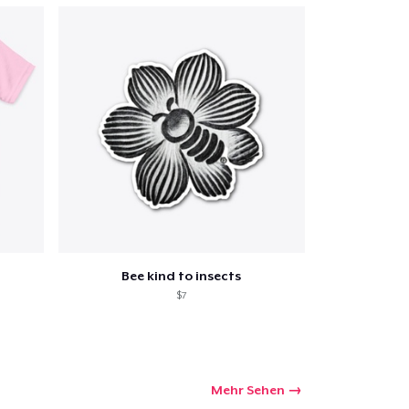
Bee kind to insects
$7
Mehr Sehen