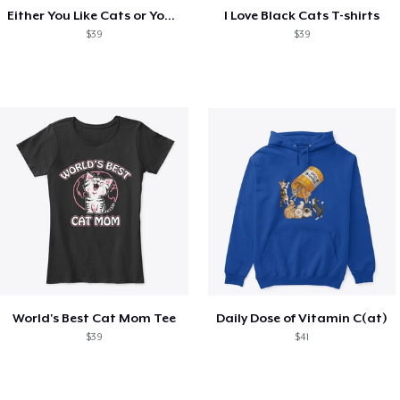
Either You Like Cats or You're Wrong Tee
I Love Black Cats T-shirts
$39
$39
World's Best Cat Mom Tee
Daily Dose of Vitamin C(at)
$39
$41