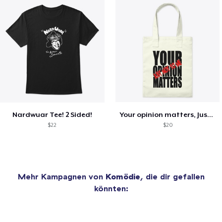
Nardwuar Tee! 2 Sided!
Your opinion matters, Just not to me!
$22
$20
Mehr Kampagnen von
Komödie
, die dir gefallen
könnten: