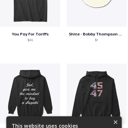
You Pay For Tariffs
Shine - Bobby Thompson Band Merch
$46
$7
×
This website uses cookies