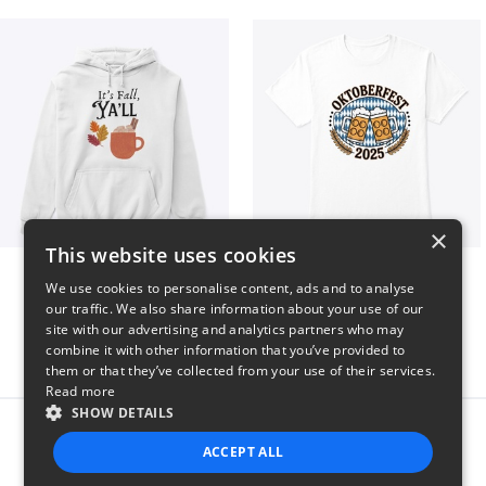
×
This website uses cookies
It’s Fall, Ya’ll
Oktoberfest 2025
We use cookies to personalise content, ads and to analyse
$41
$41
our traffic. We also share information about your use of our
site with our advertising and analytics partners who may
combine it with other information that you’ve provided to
them or that they’ve collected from your use of their services.
Read more
SHOW DETAILS
Report this product
ACCEPT ALL