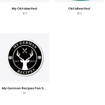
My Oktoberfest
OktoBeerfest
$29
$30
My German Recipes Fan Shop
$7