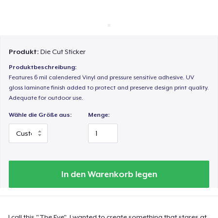
So funktioniert's
Überall verkaufen
Etwas verkaufen
Produkt:
Die Cut Sticker
Produktbeschreibung:
Features 6 mil calendered Vinyl and pressure sensitive adhesive. UV
gloss laminate finish added to protect and preserve design print quality.
Adequate for outdoor use.
Wähle die Größe aus:
Menge:
In den Warenkorb legen
I call this "The Eye". I wanted to create something that stares at