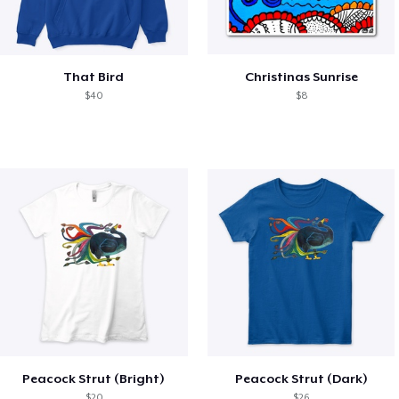
That Bird
Christinas Sunrise
$40
$8
Peacock Strut (Bright)
Peacock Strut (Dark)
$20
$26