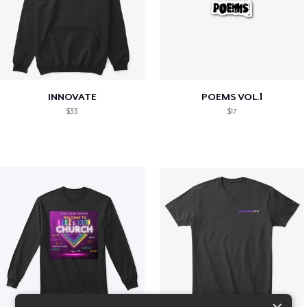
INNOVATE
POEMS VOL.1
$33
$17