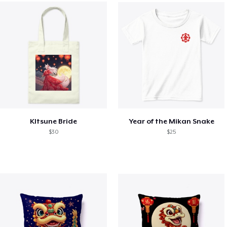
KItsune Bride
Year of the Mikan Snake
$30
$25