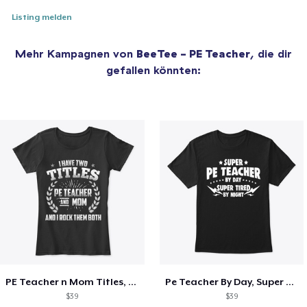
Listing melden
Mehr Kampagnen von
BeeTee - PE Teacher
, die dir
gefallen könnten:
PE Teacher n Mom Titles, Rock Them Both
Pe Teacher By Day, Super Tired By Night
$39
$39