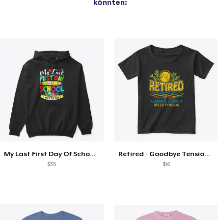
könnten:
My Last First Day Of School Retiring
Retired - Goodbye Tension Hello Pension
$35
$16