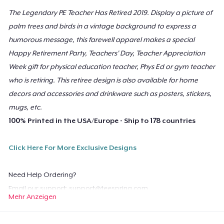
40,99 $
The Legendary PE Teacher Has Retired 2019. Display a picture of
palm trees and birds in a vintage background to express a
Poster - 24" x 36"
humorous message, this farewell apparel makes a special
23,99 $
Happy Retirement Party, Teachers' Day, Teacher Appreciation
Week gift for physical education teacher, Phys Ed or gym teacher
Poster - 18" x 24"
who is retiring. This retiree design is also available for home
20,99 $
decors and accessories and drinkware such as posters, stickers,
mugs, etc.
Mug
100% Printed in the USA/Europe - Ship to 178 countries
15,99 $
Click Here For More Exclusive Designs
Tote Bag
21,99 $
Need Help Ordering?
Die Cut Sticker
Email our support:
support@teespring.com
Mehr Anzeigen
7,99 $