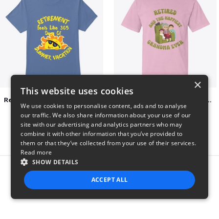
×
This website uses cookies
Retirement 365 days of summer vacation
Retired and the happiest grandma ever
We use cookies to personalise content, ads and to analyse
$23
$22
our traffic. We also share information about your use of our
site with our advertising and analytics partners who may
combine it with other information that you’ve provided to
them or that they’ve collected from your use of their services.
Read more
SHOW DETAILS
Report this product
ACCEPT ALL
STRICTLY NECESSARY
PERFORMANCE