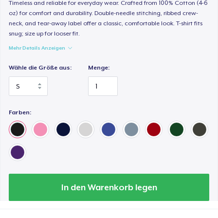
Timeless and reliable for everyday wear. Crafted from 100% Cotton (4-6
27,49 $
oz) for comfort and durability. Double-needle stitching, ribbed crew-
neck, and tear-away label offer a classic, comfortable look. T-shirt fits
Premium Long Sleeve Tee
snug; size up for looser fit.
29,99 $
Mehr Details Anzeigen
Women's Comfort Tee
Wähle die Größe aus:
Menge:
25,49 $
Classic Tank Top
Farben:
23,49 $
Women's Flowy Tank Top
27,49 $
Classic Long Sleeve Tee
In den Warenkorb legen
26,49 $
Premium V-Neck Tee