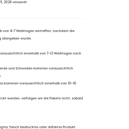
5, 2026
versandt.
alb von 4–7 Werktagen eintreffen, nachdem die
ng übergeben wurde.
oraussichtlich innerhalb von 7–12 Werktagen nach
erlande und Schweden kommen voraussichtlich
.
el wurde zum
Einkaufswagen
pas kommen voraussichtlich innerhalb von 10–16
efügt
Zum Ein
ickt werden, verfolgen wir die Pakete nicht, sobald
 Kasse gehen
Weiter Einkaufen
igtes, falsch bedrucktes oder defektes Produkt