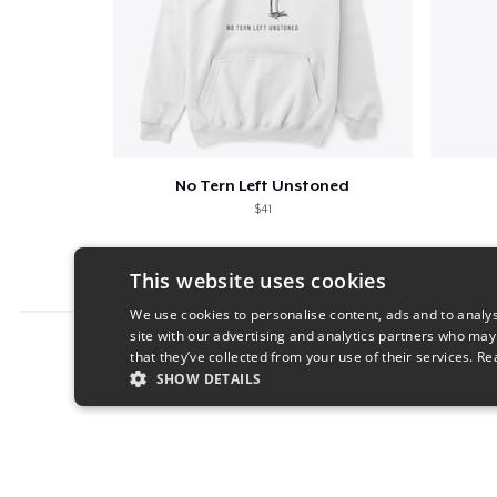
No Tern Left Unstoned
$41
This website uses cookies
We use cookies to personalise content, ads and to analys
site with our advertising and analytics partners who may
Report this product
that they’ve collected from your use of their services.
Re
SHOW DETAILS
STRICTLY NECESSARY
PERFORMANC