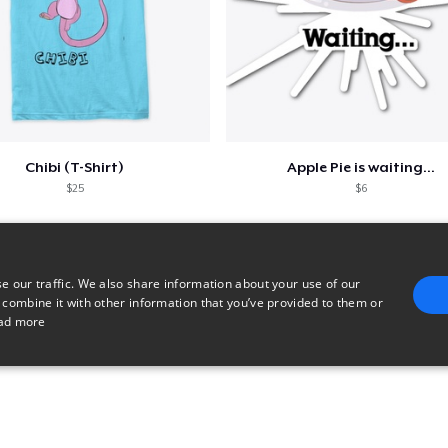
Chibi (T-Shirt)
Apple Pie is waiting...
$25
$6
e our traffic. We also share information about your use of our
 combine it with other information that you’ve provided to them or
ad more
E
TARGETING
FUNCTIONALITY
UNCLASSIFIED