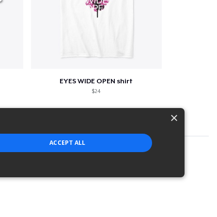
EYES WIDE OPEN shirt
$24
×
ACCEPT ALL