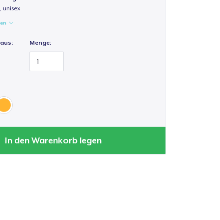
 unisex
gen
 aus:
Menge:
In den Warenkorb legen