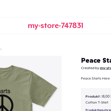
my-store-747831
on
Weiter
Peace St
Created by
my-sto
Peace Starts Here 
Produkt:
18,00
Cotton T-Shirt
Produktbeschre