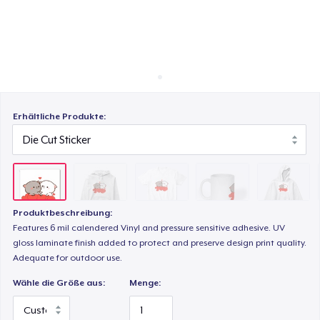
So funktioniert's
Überall verkaufen
Comfort Tee
Etwas verkaufen
Mug
Erhältliche Produkte:
Kids Classic Pullover Hoodie
Classic Long Sleeve Tee
Produktbeschreibung:
Features 6 mil calendered Vinyl and pressure sensitive adhesive. UV
gloss laminate finish added to protect and preserve design print quality.
Adequate for outdoor use.
Wähle die Größe aus:
Menge: