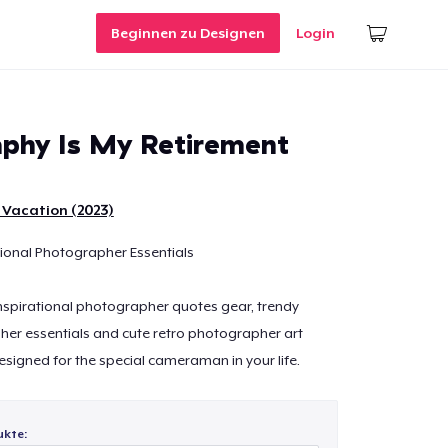
Beginnen zu Designen
Login
phy Is My Retirement
 Vacation (2023)
sional Photographer Essentials
 inspirational photographer quotes gear, trendy
er essentials and cute retro photographer art
signed for the special cameraman in your life.
ukte: