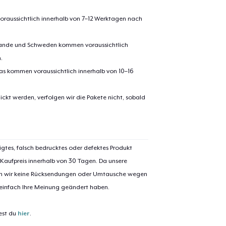
oraussichtlich innerhalb von 7–12 Werktagen nach
erlande und Schweden kommen voraussichtlich
.
pas kommen voraussichtlich innerhalb von 10–16
ickt werden, verfolgen wir die Pakete nicht, sobald
el wurde zum
Einkaufswagen
efügt
Zum Ein
igtes, falsch bedrucktes oder defektes Produkt
 Kaufpreis innerhalb von 30 Tagen. Da unsere
nen wir keine Rücksendungen oder Umtausche wegen
 einfach Ihre Meinung geändert haben.
 Kasse gehen
Weiter Einkaufen
est du
hier
.
Unisex Full Zip Hoodie