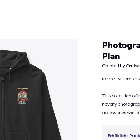
Photogra
Plan
Created by
Cruise
Weiter
Retro Style Profes
This collection of
novelty photograph
accessories was de
Erhältliche Prod