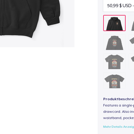
Produktbeschre
Features a single
drawcord. Also inc
waistband, pocket
Mehr Details Anzei