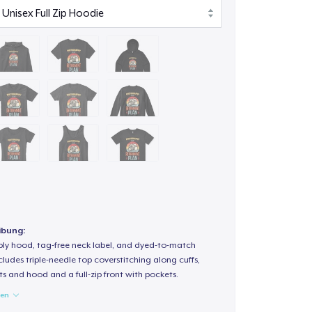
ibung:
-ply hood, tag-free neck label, and dyed-to-match
ludes triple-needle top coverstitching along cuffs,
s and hood and a full-zip front with pockets.
gen