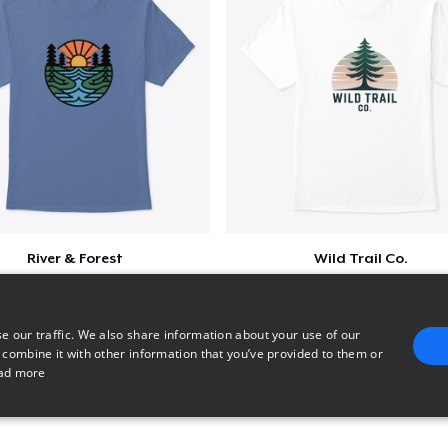
River & Forest
Wild Trail Co.
$23
$23
e our traffic. We also share information about your use of our
 combine it with other information that you’ve provided to them or
ad more
E
TARGETING
FUNCTIONALITY
UNCLASSIFIED