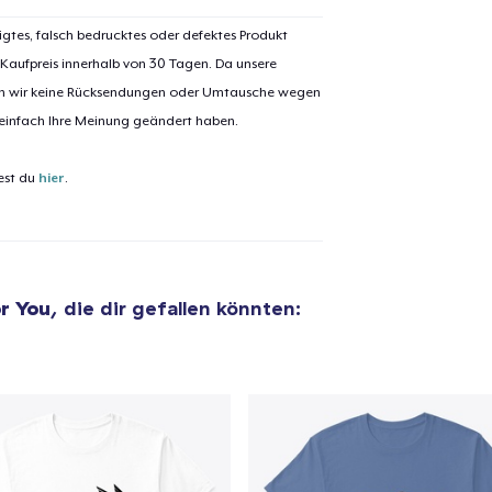
igtes, falsch bedrucktes oder defektes Produkt
 Kaufpreis innerhalb von 30 Tagen. Da unsere
el wurde zum
Einkaufswagen
nen wir keine Rücksendungen oder Umtausche wegen
efügt
 einfach Ihre Meinung geändert haben.
Zum Ein
est du
hier
.
 Kasse gehen
Weiter Einkaufen
r You
, die dir gefallen könnten: