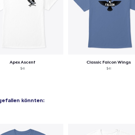
Apex Ascent
Classic Falcon Wings
$41
$41
 gefallen könnten: