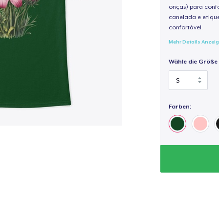
onças) para confo
canelada e etique
confortável.
Mehr Details Anzei
Wähle die Größe
Farben: