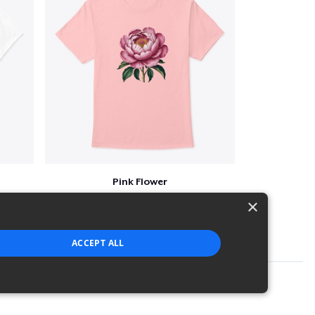
Pink Flower
$23
×
ACCEPT ALL