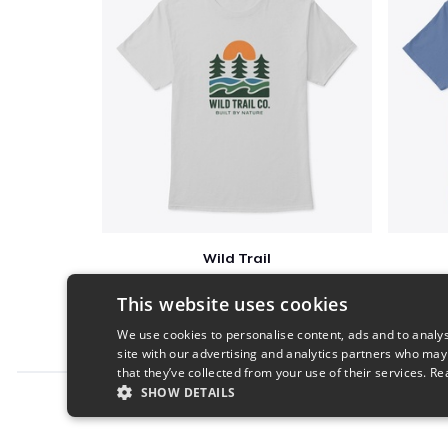
Wild Trail
$23
This website uses cookies
We use cookies to personalise content, ads and to analys
site with our advertising and analytics partners who may
that they’ve collected from your use of their services.
Re
SHOW DETAILS
Report this product
STRICTLY NECESSARY
PERFORMANC