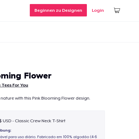
Beginnen zu Designen
Login
oming Flower
 Tees For You
 nature with this Pink Blooming Flower design.
 $ USD - Classic Crew Neck T-Shirt
ibung:
ável para uso diário. Fabricado em 100% algodão (4-6