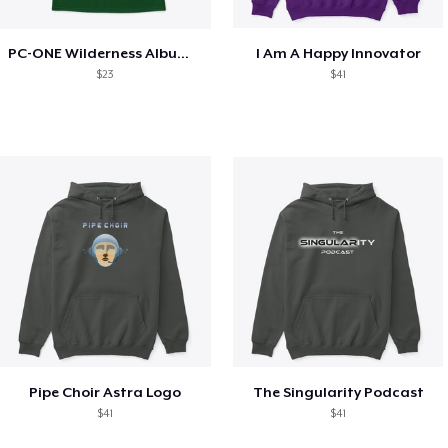
PC-ONE Wilderness Album Cover Art
I Am A Happy Innovator
$23
$41
Pipe Choir Astra Logo
The Singularity Podcast
$41
$41