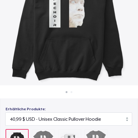
22,99 $
So funktioniert's
Überall verkaufen
Mug
15,99 $
Etwas verkaufen
Women's Classic Tee
23,99 $
Erhältliche Produkte: