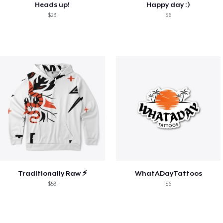
Heads up!
Happy day :)
$23
$6
Traditionally Raw ⚡
WhatADayTattoos
$53
$6