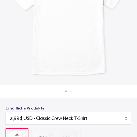
22,99 $
So funktioniert's
Überall verkaufen
Women's Comfort Tee
22,99 $
Etwas verkaufen
Erhältliche Produkte: