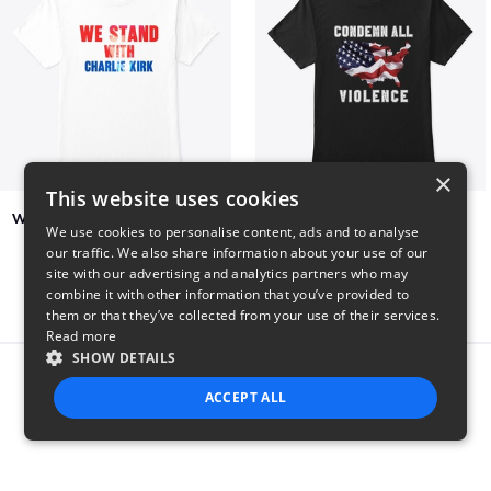
×
This website uses cookies
We Stand With Charlie Kirk
Condemn All Violence
We use cookies to personalise content, ads and to analyse
$7
$41
our traffic. We also share information about your use of our
site with our advertising and analytics partners who may
combine it with other information that you’ve provided to
them or that they’ve collected from your use of their services.
Read more
SHOW DETAILS
Report this product
ACCEPT ALL
STRICTLY NECESSARY
PERFORMANCE