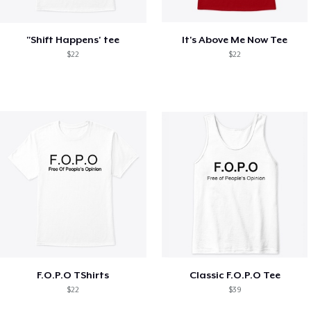
"Shift Happens' tee
It's Above Me Now Tee
$22
$22
F.O.P.O TShirts
Classic F.O.P.O Tee
$22
$39