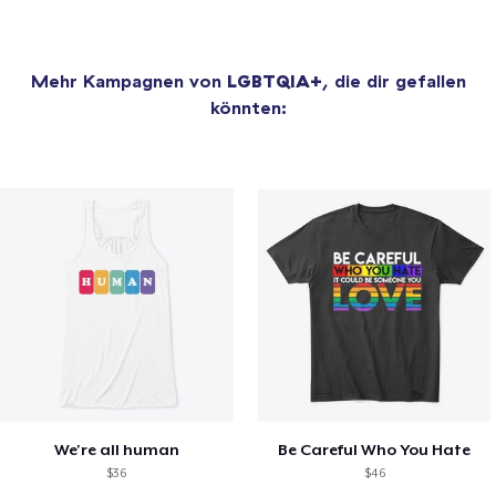
Mehr Kampagnen von
LGBTQIA+
, die dir gefallen
könnten:
We're all human
Be Careful Who You Hate
$36
$46