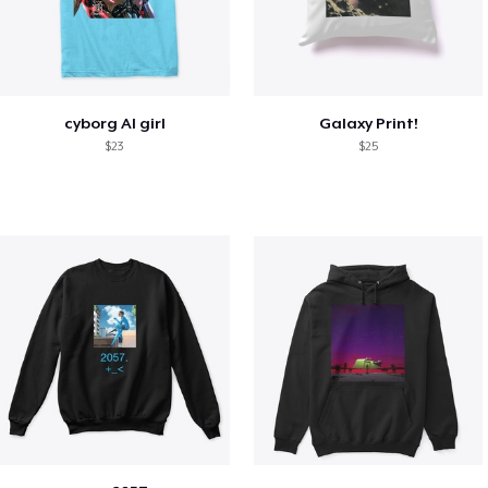
cyborg AI girl
Galaxy Print!
$23
$25