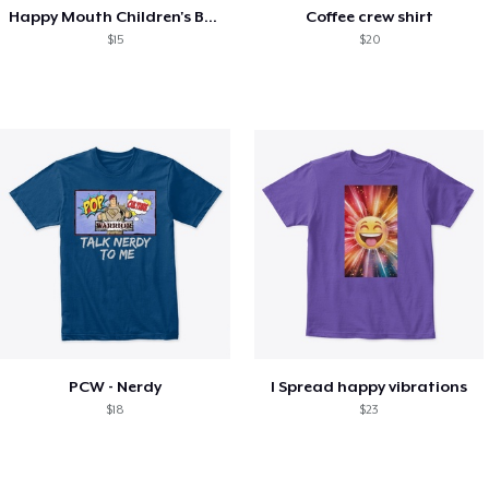
Happy Mouth Children's Book
Coffee crew shirt
$15
$20
PCW - Nerdy
I Spread happy vibrations
$18
$23