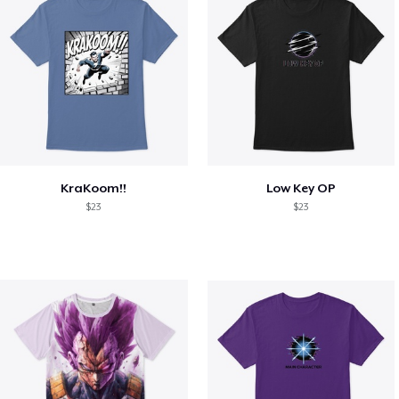
KraKoom!!
Low Key OP
$23
$23